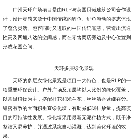
广州天环广场项目是由RLP与英国贝诺建筑公司合作设
计，设计灵感来源于中国传统的鲤鱼。鲤鱼游动的姿态体现
了蕴含灵活、包容同时又进取的中国传统智慧，营造出流通
性高及四通八达的空间感，而在零售商店旁边及中心位置则
形成花园空间。
天环多层绿化景观
天环的多层次绿化景观是项目一大特色，也是RLP的一
项重要环保设计。户外广场及顶层均以大比例的绿化覆盖，
以常绿植物为主，搭配桂花和米兰花，丝丝清香萦绕在旁。
错落有致的大面积垂直绿化墙，有助减低碳排放量，提高项
目的可持续性发展。绿化墙采用最新无泥种植方式，既干净
整洁又易养护，并通过系统自动灌溉，达到美化环境的效
果。