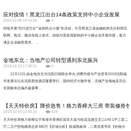
应对疫情！黑龙江出台14条政策支持中小企业发展
2020-02-06 18:54:59
0
持续开展“百行进万企”“金助民企小微”等活动，引导黑龙江省金融机构充分利用互
联网、电话、微信等线上形式，持续与受疫情影响的中小微企业开展对接，着力
满足企业融资需求。…
金地东北：当地产公司转型遇到东北振兴
2019-12-13 17:46:31
0
12月12日,由金地东北与沈阳日报联合举办,消费升级与产业变革2019沈阳城
市发展论坛在沈阳君悦酒店隆重举行。国内经济大咖学者、沈城产业领袖及百位
全国媒体总编共鉴盛事…
【天天特价房】降价急售！格力香樟大三房 带装修拎包
2019-10-10 12:00:10
629
天天特价房格力香樟位于珠海市香洲区迎宾大道与桂花北路交叉口149.1平三室二
厅二卫户型电梯房总价380万【区域分析】较成熟板块，二类优质学区【价格分