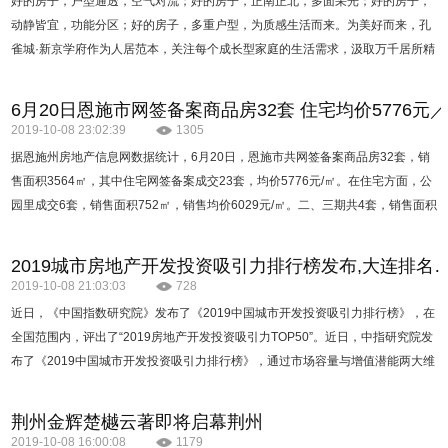
好的房子，户型通透，空气对流；好的房子，正南正北，多面采光；好的房子，
动静皆宜，功能分区；好的房子，多重户型，为质感生活而来。为美好而来，孔
雀城·新京学府作为人居范本，关注每个成长型家庭的生活需求，汲取万千居所精
髓，反复推敲，最终将别具一格的美好户型匠心呈现，再度优化人居体验，赋…
6月20日恩施市网签备案商品房32套 住宅均价5776元
2019-10-08 23:02:39
1305
据恩施州房地产信息网数据统计，6月20日，恩施市共网签备案商品房32套，销
售面积3564㎡，其中住宅网签备案成交23套，均价5776元/㎡。在住宅方面，公
园里成交6套，销售面积752㎡，销售均价6029元/㎡。二、三期共4套，销售面积
572㎡，销售均价为二期6064元/㎡，三期6017元/㎡。清江新城、、…
2019城市房地产开发投资吸引力排行榜发布,大连排名
2019-10-08 21:03:03
728
近日，《中国指数研究院》发布了《2019中国城市开发投资吸引力排行榜》，在
全国范围内，评出了“2019房地产开发投资吸引力TOP50”。近日，中指研究院发
布了《2019中国城市开发投资吸引力排行榜》，通过市场容量与增值潜能两大维
度判断城市发展趋势，在此调研下，哪座城市更加具有…
荆州金辉楚樾云著即将启幕荆州
2019-10-08 16:00:08
1179