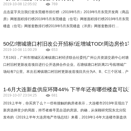
2019-10-08 12:05:02
769
点击蓝字关注我们壹东莞楼市排行榜（2019年5月）2019年5月东莞开发商（商品
房）网签面积排行榜2019年5月东莞楼盘（住宅）网签面积排行榜2019年5月东莞
楼盘（住宅）网签套数排行榜2019年5月东莞楼盘（洋房）网签套数排行…
50亿!增城塘口村旧改公开招标!近增城TOD!周边房价1字
2019-10-08 11:00:29
653
7月19日，广州市增城区石滩镇塘口村经济联合社委托广州公共资源交易中心对塘
口村旧村更新改造项目进行公开选择合作企业。石塘镇塘口村距离21号线增城广
场站有7公里。本次石滩镇塘口村旧村更新改造项目共分为A、B、C三个区域，户
籍为989户，共2209人。更新改造项目公示红…
1-6月大连新盘供应环降44% 下半年还有哪些楼盘可以
2019-10-07 23:04:25
681
2019上半年，你买房了么？一些有接触的购房者表示，大连楼市2019年呈现出了
新房选择变少的局面，持币者难寻觅合适的房源。的确，从保顾研究院东北分院
发布的《2019上半年大连房地产市场总结》来看，2019年1-6年大连楼市新盘供
应面积为157万㎡，环比下降44%，同比下降20%1-6年大连楼…