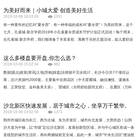
为美好而来｜小城大爱 创造美好生活
2019-10-06 18:03:00
1051
有一种童年的记忆叫“夏令营”，有一种幸福的成长叫“夏令营”！为美好而来，这个
七月，孔雀城·新京学府2019年小孔雀夏令营成长守护计划正式启动！每个周末，
在孔雀城·新京学府，我们都准备了丰富多彩、寓教于乐的主题活动，如儿童职业
体验、亲子…
这么多楼盘要开盘,你怎么选？
2019-10-06 15:02:34
882
数据|观点|政策|资讯|土地|导购|踩盘|法律据不完全统计，长沙今日共7个项目认
筹，总计房源约2000套。主要集中在雨花区（中天星耀城、融信澜悦、潇湘名
都、正荣悦玺、金科集美天辰）、望城区（光明碧桂园培文府）、岳麓区（万科
金色梦想）。明日，梅溪湖振业城616套毛坯住宅开启认筹，将…
沙北新区快速发展，居于城市之心，坐享万千繁华。
2019-10-06 14:02:50
1371
荆州市城区南为长江、西为古城、东为开发区，城市向北发展，大势所趋！以荆
沙大道为中轴，以“市级”定位沙北新区，发展创新型区域，并与中心城区形成一条
直线型的城市生活区，再向两侧辐射至全城，如此一来，城市”中央生活区”便油然