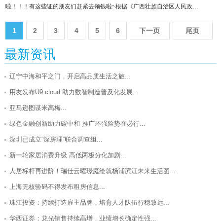
啦！！！有这些证的朋友们赶紧去领钱啦~根据《广西壮族自治区人民政…
1
2
3
4
5
6
下一页
尾页
最新资讯
辽宁中海和平之门，开启高品质生活之旅...
用友发布U9 cloud 助力数智制造普及化发展...
亚马逊图谋米高梅...
绿色金融创新助力碳中和 推广环强险势在必行...
深圳已成立“深房理”联合调查组...
新一轮家居消费升级 高低两极分化加剧...
人居标杆再进阶！瑞仕云曜璟庭绘就杨浦滨江未来生活图...
上海无核验码不得发布租房信息...
珠江投资：持续打造雇主品牌，培育人才队伍行稳致远...
华西证券：龙光销售持续高增，业绩增长确定性强...