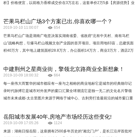
析】价格便宜，以前格力香樟成交价在3万左右，这套单价2万5多【房源优势】业
主降价急售；满五唯一；带装修拎包住，省装修费；全…
芒果马栏山广场3个方案已出,你喜欢哪一个？
2019-10-10 11:00:07
654
芒果马栏山广场是湖南广电坚决落实湖南省委、省政府“北有中关村、南有马栏
山”战略构想，引爆马栏山视频文创产业园的首开项目。项目用地83亩，总建筑面
积40万方，其中地上建筑面积28.8万方，办公面积14万方，商业3万方，酒店2万
方，公寓9万方。2019年3月，规划及建筑方案设计，面向…
中建荆州之星商业街，擎领北京路商业全新想象！
2019-10-09 18:00:32
664
每一座伟大而繁华的城市都应有一座与之相称的商业地标它是城市的经典烙印记
录时代脉搏它是城市对外发声的窗口汇聚全球潮流它是独一无二的文化名片擎领
城市未来成都-太古里图片来源于网络于城中心、古刹旁打造最前沿的城市窗口重
新定义潮流生活方式武汉-楚河汉街图…
岳阳城市发展40年,房地产市场经历这些变化!
2019-10-09 17:05:26
1124
来源：湖南日报岳阳，这座拥有2500多年历史的“湘北门户”，是长江沿岸首批对