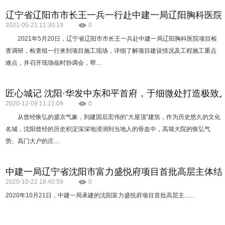
辽宁省辽阳市市长王一兵一行赴中建一局辽阳胸科医院
2021-05-21 11:30:19
0
2021年5月20日，辽宁省辽阳市市长王一兵赴中建一局辽阳胸科医院项目检
查调研，检查组一行来到项目施工现场，详细了解项目建设情况及工程施工重点
难点，并召开现场临时协调会，帮…
匠心城记 沈阳·华发中东和平首府，于细微处打造极致
2020-12-09 11:11:09
0
从曾经恢弘的盛京气象，到建国后宏伟的“大屋顶”建筑，作为历史悠久的文化
名城，沈阳曾经的历史积淀深深地浸润到当地人的骨血中，高墙大院的恢弘气
势、高门大户的庄…
中建一局辽宁省沈阳市富力盛悦府项目首批高层主体结
2020-10-22 18:40:59
0
2020年10月21日，中建一局承建的沈阳富力盛悦府项目首批高层主...…