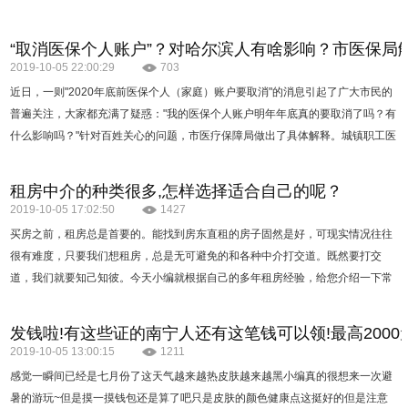
而生。沙北规划为“一心，两轴，五片”的城市高规战…
“取消医保个人账户”？对哈尔滨人有啥影响？市医保局解
2019-10-05 22:00:29
703
近日，一则"2020年底前医保个人（家庭）账户要取消"的消息引起了广大市民的
普遍关注，大家都充满了疑惑："我的医保个人账户明年年底真的要取消了吗？有
什么影响吗？"针对百姓关心的问题，市医疗保障局做出了具体解释。城镇职工医
保个人…
租房中介的种类很多,怎样选择适合自己的呢？
2019-10-05 17:02:50
1427
买房之前，租房总是首要的。能找到房东直租的房子固然是好，可现实情况往往
很有难度，只要我们想租房，总是无可避免的和各种中介打交道。既然要打交
道，我们就要知己知彼。今天小编就根据自己的多年租房经验，给您介绍一下常
规租房市场中介的种类。统型纯中介这类中介只是连交…
发钱啦!有这些证的南宁人还有这笔钱可以领!最高2000元
2019-10-05 13:00:15
1211
感觉一瞬间已经是七月份了这天气越来越热皮肤越来越黑小编真的很想来一次避
暑的游玩~但是摸一摸钱包还是算了吧只是皮肤的颜色健康点这挺好的但是注意