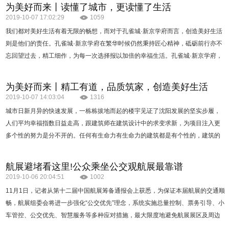
为美好而来丨读懂了城市，更读懂了生活
2019-10-07 17:02:29
1059
我们都对美好生活有着无限的畅想，而对于孔雀城·新京学府而言，创造美好生活
则是他们的责任。孔雀城·新京学府在繁华时候仍然秉持匠心精神，砥砺前行亦不
忘回望过去，精工细作，为每一次选择报以加倍的幸福生活。孔雀城·新京学府，
一个臻熟公园式生活大境，7年间始终在探寻与城…
为美好而来丨精工有道，品质筑家，创造美好生活
2019-10-07 14:03:04
1316
城市日新月异的快速发展，一栋栋拔地而起的楼宇见证了沈阳发展的坚实步履，
人们平均幸福指数日益走高，跟建筑师在建筑设计中的求变求新，为项目注入更
多个性的努力是分不开的。任何有生命力有生命力的建筑都是有个性的，建筑的
个性在人们的视觉审美和居住者的长期感受中无声…
航展避堵看这里!公众乘坐公交观航展最靠谱
2019-10-06 20:04:51
1002
11月1日，记者从第十二届中国航展筹备通报会上获悉，为保证本届航展的交通顺
畅，航展组委会将进一步强化“公交优先”理念，系统实施总量控制、票务引导、小
车管控、公交优先、智慧服务等多种应对措施，最大限度地避免航展展区及周边
道路出现严重交通拥堵。总量控制门票每天限…