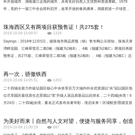
外开放城市、湖南通江达海的城市，具有良好自然人文优势和资源禀赋。1978
年，党的十一届三中全会胜利召开，改革开放的春风拂来，洞庭碧波一片绿意，
巴陵古城注入新的活力。把工作重点转移到现代化建设上…
珠海西区又有两项目获预售证！共275套！
2019-10-09 15:00:07
1319
Sayings：2018年12月5日，据珠海市商品房预（销）售专网公示得知，珠海天誉
湾畔花园、汇峰翠莹庄二期3栋（报建为2栋B）、4栋（报建为2栋C）两项目再获
预售证，共275套。汇峰翠莹庄二期3栋（报建为2栋B）、4栋（报建为2栋C）总
套数…
再一次，骄傲铁西
2019-10-09 14:05:51
1453
二十四城全新力作嵌址园区核心中央坐享百万大城内外全优资源以“央”冠以园区地
位尽享园区最优质生态景观以“境”升级人居品质新品以此得名，二十四城|央境！6
月24日，二十四城|央境，案名正式发布央著华彩，境启未来！区域蜕变/晋级宜居
核心华…
为美好而来丨自然与人文对望，便捷与服务同享，创造
2019-10-09 11:00:19
897