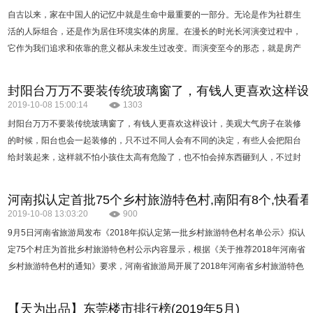
自古以来，家在中国人的记忆中就是生命中最重要的一部分。无论是作为社群生
活的人际组合，还是作为居住环境实体的房屋。在漫长的时光长河演变过程中，
它作为我们追求和依靠的意义都从未发生过改变。而演变至今的形态，就是房产
行业百花齐放的真…
封阳台万万不要装传统玻璃窗了，有钱人更喜欢这样设
2019-10-08 15:00:14
1303
封阳台万万不要装传统玻璃窗了，有钱人更喜欢这样设计，美观大气房子在装修
的时候，阳台也会一起装修的，只不过不同人会有不同的决定，有些人会把阳台
给封装起来，这样就不怕小孩住太高有危险了，也不怕会掉东西砸到人，不过封
装阳台有好有坏，如果用传统玻璃窗的话，那…
河南拟认定首批75个乡村旅游特色村,南阳有8个,快看
2019-10-08 13:03:20
900
9月5日河南省旅游局发布《2018年拟认定第一批乡村旅游特色村名单公示》拟认
定75个村庄为首批乡村旅游特色村公示内容显示，根据《关于推荐2018年河南省
乡村旅游特色村的通知》要求，河南省旅游局开展了2018年河南省乡村旅游特色
村创建活动，经自愿申报、省辖市和省直管县（…
【天为出品】东莞楼市排行榜(2019年5月)