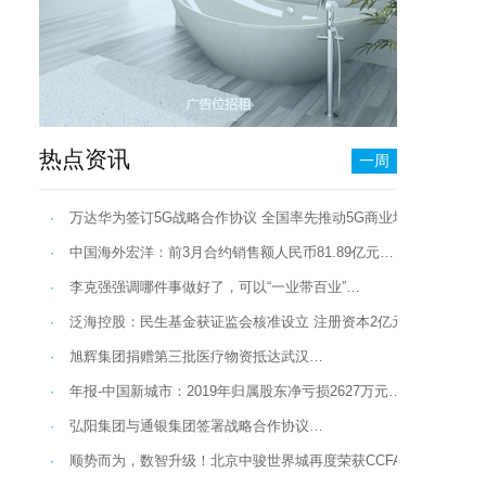
热点资讯
一周
·
万达华为签订5G战略合作协议 全国率先推动5G商业场景应用…
·
中国海外宏洋：前3月合约销售额人民币81.89亿元…
·
李克强强调哪件事做好了，可以“一业带百业”…
·
泛海控股：民生基金获证监会核准设立 注册资本2亿元…
·
旭辉集团捐赠第三批医疗物资抵达武汉…
·
年报-中国新城市：2019年归属股东净亏损2627万元…
·
弘阳集团与通银集团签署战略合作协议…
·
顺势而为，数智升级！北京中骏世界城再度荣获CCFA金百合奖！