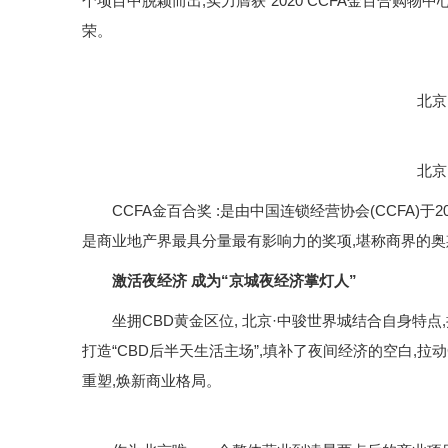
个项目中脱颖而出,实力膺获“2020 CCFA金百合购
荣。
北京·
北京·
CCFA金百合奖 :是由中国连锁经营协会(CCFA)于
是商业地产界最具分量最有影响力的奖项,堪称商界的奥
激活
夜经济
成为“京城夜经济掌灯人”
坐拥CBD黄金区位, 北京·中骏世界城结合自身特点,持
打造“CBD后半天生活主场”,填补了夜间经济的空白,
重塑,焕新商业格局。