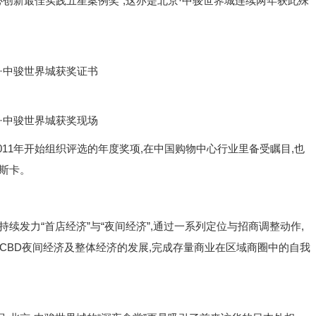
物中心创新最佳实践五星案例奖”,这亦是北京·中骏世界城连续两年获此殊
中骏世界城获奖证书
中骏世界城获奖现场
2011年开始组织评选的年度奖项,在中国购物中心行业里备受瞩目,也
斯卡。
续发力“首店经济”与“夜间经济”,通过一系列定位与招商调整动作,
拉动CBD夜间经济及整体经济的发展,完成存量商业在区域商圈中的自我