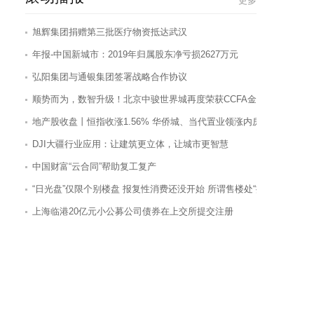
更多
旭辉集团捐赠第三批医疗物资抵达武汉
年报-中国新城市：2019年归属股东净亏损2627万元
弘阳集团与通银集团签署战略合作协议
顺势而为，数智升级！北京中骏世界城再度荣获CCFA金百合奖！
地产股收盘丨恒指收涨1.56% 华侨城、当代置业领涨内房股
DJI大疆行业应用：让建筑更立体，让城市更智慧
中国财富“云合同”帮助复工复产
“日光盘”仅限个别楼盘 报复性消费还没开始 所谓售楼处“排队
上海临港20亿元小公募公司债券在上交所提交注册
时代中国：成功发行13.15亿元公司债券 票面利率为6.20%和5.00%
厦门国贸：与贵阳银行签订认购股份补充协议
中共中央政治局会议：坚持“房住不炒” 促进房地产市场平稳健康发
论颜值和实力，奥斯迪·璟泰公馆两样都不输…