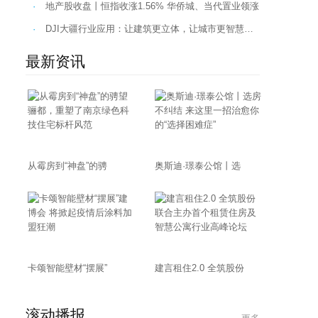
·
地产股收盘丨恒指收涨1.56% 华侨城、当代置业领涨内房股…
·
DJI大疆行业应用：让建筑更立体，让城市更智慧…
最新资讯
从霉房到“神盘”的骋
奥斯迪·璟泰公馆丨选
卡颂智能壁材“摆展”
建言租住2.0 全筑股份
滚动播报