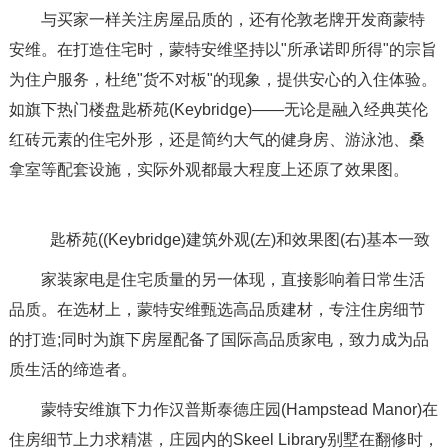
与买家一样关注房屋品质的，还有伦敦老牌开发商蒙特
安维。在打造住宅时，蒙特安维坚持以"所承诺即所得"的宗旨
为住户服务，杜绝"货不对板"的现象，提供安心的入住体验。
如旗下热门楼盘匙桥苑(Keybridge)——无论是融入经典英伦
红砖元素的住宅外形，还是简约大气的健身房、游泳池、桑
拿室等配套设施，实际外观都最大程度上还原了效果图。
匙桥苑((Keybridge)建筑外观(左)和效果图(右)基本一致
家装家电是住宅质量的另一体现，直接影响着日常生活
品质。在选材上，蒙特安维甄选高品质建材，专注住房细节
的打造;同时为旗下房屋配备了国际高品质家电，致力成为品
质生活的缔造者。
蒙特安维旗下力作汉普斯泰德庄园(Hampstead Manor)在
住房细节上力求精湛，庄园内的Skeel Library别墅在翻修时，