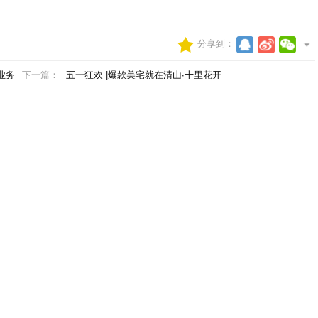
分享到：
业务
下一篇：
五一狂欢 |爆款美宅就在清山∙十里花开