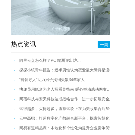
热点资讯
一周
·
阿里云盘怎么样？PC 端测评出炉…
·
探探小镇青年报告：近半男性认为恋爱最大障碍是没钱…
·
“抖音寻人”助力男子找到失散34年家人…
·
快递员用纸盒为老人写看剧指南 暖心举动感动网友…
·
网宿科技与安天科技达成战略合作，进一步拓展安全业务…
·
试得越多，买得越多，虚拟试妆正在为美妆集合店加分…
·
云中高职：打造数字化产教融合新平台，探索智慧化高职教育新形
·
网易有道精品课：本地化和个性化为提升企业竞争优势新发力点…