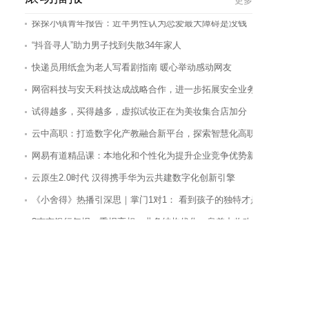
更多
“抖音寻人”助力男子找到失散34年家人
快递员用纸盒为老人写看剧指南 暖心举动感动网友
网宿科技与安天科技达成战略合作，进一步拓展安全业务
试得越多，买得越多，虚拟试妆正在为美妆集合店加分
云中高职：打造数字化产教融合新平台，探索智慧化高职教育新形态
网易有道精品课：本地化和个性化为提升企业竞争优势新发力点
云原生2.0时代 汉得携手华为云共建数字化创新引擎
《小舍得》热播引深思｜掌门1对1： 看到孩子的独特才是教育者的完
?南京银行年报一季报亮相：业务结构优化，息差中收改善，实现可持
达能本土化提速 全面开启在华全新“五年规划”
行业观察|电解铝企业一季度净利润狂飙 行业有望迎来重估机遇
京东物流获批香港IPO
仅仅30亿美元的NASA合同 马斯克和贝索斯为何要争论不休？