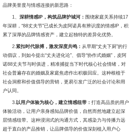
品牌美誉度与情感连接的新思路：
1、
深耕情感IP，构筑品牌护城河：
围绕家庭关系持续17
年深耕，“88丈夫节”已成长为皮阿诺具有辨识度的情感IP，积
累了深厚的品牌情感资产，建立起独特的差异化优势。
2.
紧扣时代脉搏，激发深度共鸣：
从早期“丈夫下厨”的行
动倡议，到如今提出“丈夫进化论”、倡导“协作式婚姻”，皮阿
诺88丈夫节与时俱进，精准捕捉当下时代核心社会情绪，对
社会普遍存在的婚姻及家庭焦虑作出积极回应。这种根植于
社会洞察和价值倡导的营销，更易引发广泛的社会讨论和用
户认同。
3.
以用户体验为核心，建立情感纽带：
打造高品质的用户
体验活动，让用户亲身感知品牌价值，自然而然地建立起深
层情感纽带。这种浸润式的沟通方式，其感染力与传播力远
超于直白的产品推销，让品牌倡导的价值深刻植入用户心