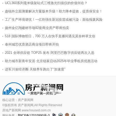
盎锐外立面测量解决方案版本升级！助力降本提效，提质保安全！
工厂生产环境堪忧！一亿剂强生新冠疫苗或被污染：面临报废风险
扬州金亿翔建材市场92套商业房产即将拍卖
518 国际博物馆日，700 万人在快手直播间遇见莫奈种草文创
泰州城芯优质酒店商业项目即将开拍
2021 全球供应链 TOP25 发布 阿里巴巴数字供应链再次入选
助力城市新青年安居 北京链家启动2025年毕业季租房优惠活动
进军川渝经济圈 天猫养车跑出了“加速度”
广西能拓新能源股份有限公司工作总结会在桂林召开
再生砂粉混凝土产业创新联盟在京成立
深圳市监局回应“沃尔玛进口啤酒篡改日期”：立案调查
智启全球 未来已来 AXENT恩仕全景智慧浴室耀世发布
核心运营：房产新闻网
AXENT恩仕全景智慧浴室 震撼亮相2025 KBC厨卫展
©版权所有 房产新闻网,All Rights Reserved
房地产新闻网 www.housed.com.cn
对话52TOYS陈威：从盲盒热的现象背后看玩具产业发展
网站备案：
鄂ICP备17010990号-3