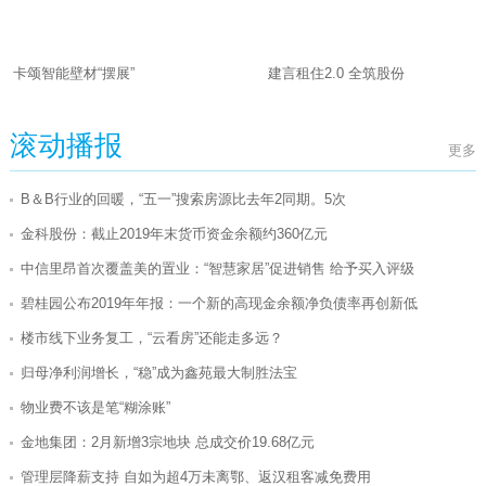
卡颂智能壁材“摆展”
建言租住2.0 全筑股份
滚动播报
更多
B＆B行业的回暖，“五一”搜索房源比去年2同期。5次
金科股份：截止2019年末货币资金余额约360亿元
中信里昂首次覆盖美的置业：“智慧家居”促进销售 给予买入评级
碧桂园公布2019年年报：一个新的高现金余额净负债率再创新低
楼市线下业务复工，“云看房”还能走多远？
归母净利润增长，“稳”成为鑫苑最大制胜法宝
物业费不该是笔“糊涂账”
金地集团：2月新增3宗地块 总成交价19.68亿元
管理层降薪支持 自如为超4万未离鄂、返汉租客减免费用