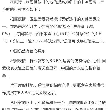
在流行，旅游度假目的地的搜索排名中的中国游客，三
小时的行程生态如下：
根据疫情，卫生因素要考虑消费者选择的关键因素之
一。在未来六个月内，住房的健康状况租户评价（80.
0％），每间客房，如果消毒（近75％）和健康评估的4上
市。8分以上（近72％）将决定用户是否可以放心预定上市。
中国仍然有信心房东
根据疫情，行业复苏的B＆B的运营商仍有信心。据中国
爱彼表欢迎全国性问卷调查显示，中国的房东信心指数较
高：
位于度假胜地，通常更积极的管理，更愿意在大规模操
作搞房东B＆B在过去瘟疫之后。
从回家的路上，小猪短租等平台，国内的B＆B预订了解
到另据记者也将在“五一”期间显著的峰值，随后从端午假期小